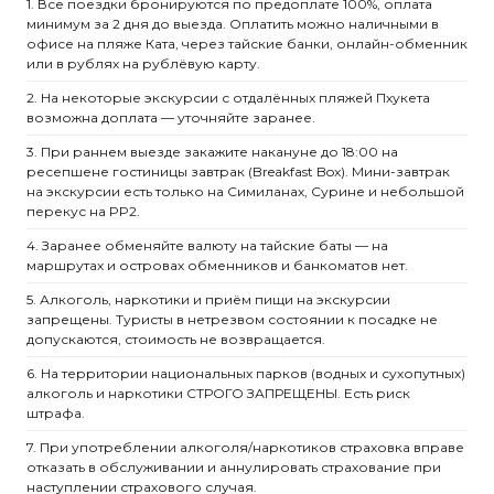
1. Все поездки бронируются по предоплате 100%, оплата
минимум за 2 дня до выезда. Оплатить можно наличными в
офисе на пляже Ката, через тайские банки, онлайн-обменник
или в рублях на рублёвую карту.
2. На некоторые экскурсии с отдалённых пляжей Пхукета
возможна доплата — уточняйте заранее.
3. При раннем выезде закажите накануне до 18:00 на
ресепшене гостиницы завтрак (Breakfast Box). Мини-завтрак
на экскурсии есть только на Симиланах, Сурине и небольшой
перекус на PP2.
4. Заранее обменяйте валюту на тайские баты — на
маршрутах и островах обменников и банкоматов нет.
5. Алкоголь, наркотики и приём пищи на экскурсии
запрещены. Туристы в нетрезвом состоянии к посадке не
допускаются, стоимость не возвращается.
6. На территории национальных парков (водных и сухопутных)
алкоголь и наркотики СТРОГО ЗАПРЕЩЕНЫ. Есть риск
штрафа.
7. При употреблении алкоголя/наркотиков страховка вправе
отказать в обслуживании и аннулировать страхование при
наступлении страхового случая.