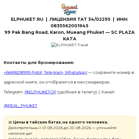
ELPHUKET.RU | ЛИЦЕНЗИЯ ТАТ 34/02295 | ИНН:
0835562001945
99 Pak Bang Road, Karon, Mueang Phuket — SC PLAZA
KATA
Контакты для бронирования:
+66616218999 (MAX, Telegram, WhatsApp)
— сохраните номер в
адресной книге, он отобразится в мессенджерах.
Telegram:
@ELPHUKETOP
(удобнее в телегу) | Канал:
@REAL_PHUKET
📅
Цены в тайских батах, на одного человека.
Действительны с 01.08.2026 до 20.08.2026 — уточняйте
наличие дат.
Оплата: онлайн-перевод (Сбер, Тинек, Каспи и др.), баты,