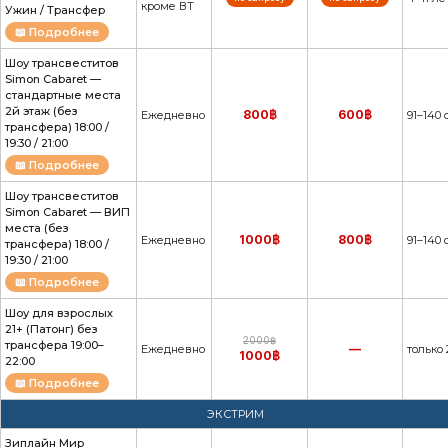
кроме ВТ
Ужин / Трансфер
📖 Подробнее
Шоу трансвеститов
Simon Cabaret —
стандартные места
2й этаж (без
800฿
600฿
Ежедневно
91–140 
трансфера) 18:00 /
19:30 / 21:00
📖 Подробнее
Шоу трансвеститов
Simon Cabaret — ВИП
места (без
1000฿
800฿
Ежедневно
91–140 
трансфера) 18:00 /
19:30 / 21:00
📖 Подробнее
Шоу для взрослых
21+ (Патонг) без
2000฿
трансфера 19:00–
—
Ежедневно
только 
1000฿
22:00
📖 Подробнее
ЭКСТРИМ
Зиплайн Мир