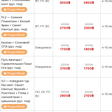
Храм + Стеклянный
ВТ, ПТ, ВС
4–10 ле
3000฿
2600฿
мост (рус. гид)
📖 Подробнее
PL2 — Сияние
Планктона + Белый
3200฿
3000฿
Храм + Самет
ВТ, ПТ, ВС
4–10 ле
2700฿
2300฿
Нангше (рус. гид)
📖 Подробнее
Каолак + Слоновий
1900฿
1600฿
СПА (рус. гид)
Ежедневно
4–10 ле
1700฿
1400฿
📖 Подробнее
Путь Аватара /
Удивительная Пханг
2200฿
1900฿
Ежедневно
4–10 ле
Нга (рус. гид)
2100฿
1700฿
📖 Подробнее
IG1 — Instagram тур.
Рассвет. Самет
Нангше Skywalk +
ПН, СР, ПТ,
2800฿
2200฿
Лонгтеил + Пляж с
4–10 ле
2600฿
2100฿
ВС
самолётами +
кувшинки (рус. гид)
📖 Подробнее