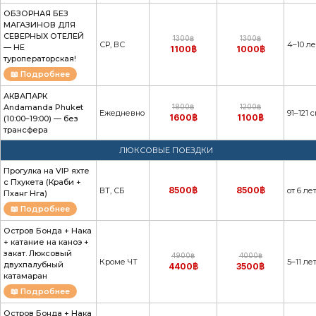
ОБЗОРНАЯ БЕЗ
МАГАЗИНОВ ДЛЯ
СЕВЕРНЫХ ОТЕЛЕЙ
1300฿
1300฿
СР, ВС
4–10 ле
— НЕ
1100฿
1000฿
туроператорская!
📖 Подробнее
АКВАПАРК
Andamanda Phuket
1800฿
1200฿
Ежедневно
91–121 
1600฿
1100฿
(10:00–19:00) — без
трансфера
ЛЮКСОВЫЕ ПОЕЗДКИ
Прогулка на VIP яхте
с Пхукета (Краби +
8500฿
8500฿
ВТ, СБ
от 6 ле
Пханг Нга)
📖 Подробнее
Остров Бонда + Нака
+ катание на каноэ +
закат. Люксовый
4900฿
4000฿
Кроме ЧТ
5–11 ле
двухпалубный
4400฿
3500฿
катамаран
📖 Подробнее
Остров Бонда + Нака