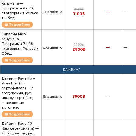
Ханумана —
Программа А+ (32
3490฿
—
Ежедневно
—
платформы + Рельса
3100฿
+ Обед)
📖 Подробнее
Зиплайн Мир
Ханумана —
Программа B+ (18
2990฿
—
Ежедневно
—
платформ + Рельса +
2800฿
Обед)
📖 Подробнее
ДАЙВИНГ
Дайвинг Рача Яй +
Рача Ной (без
сертификата) — 2
погружения, рус.
3900฿
Ежедневно
—
инструктор, обед,
снаряжение
включено
📖 Подробнее
Дайвинг Рача Яй
(без сертификата) —
2 погружения, рус.