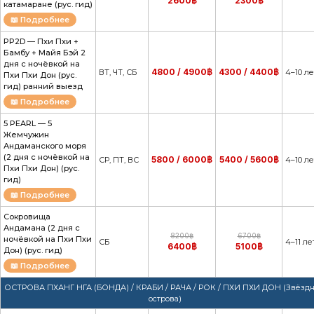
2600฿
2300฿
катамаране (рус. гид)
📖 Подробнее
PP2D — Пхи Пхи +
Бамбу + Майя Бэй 2
дня с ночёвкой на
4800 / 4900฿
4300 / 4400฿
ВТ, ЧТ, СБ
4–10 ле
Пхи Пхи Дон (рус.
гид) ранний выезд
📖 Подробнее
5 PEARL — 5
Жемчужин
Андаманского моря
(2 дня с ночёвкой на
5800 / 6000฿
5400 / 5600฿
СР, ПТ, ВС
4–10 ле
Пхи Пхи Дон) (рус.
гид)
📖 Подробнее
Сокровища
Андамана (2 дня с
8200฿
6700฿
ночёвкой на Пхи Пхи
СБ
4–11 ле
6400฿
5100฿
Дон) (рус. гид)
📖 Подробнее
ОСТРОВА ПХАНГ НГА (БОНДА) / КРАБИ / РАЧА / РОК / ПХИ ПХИ ДОН (Звёзд
острова)