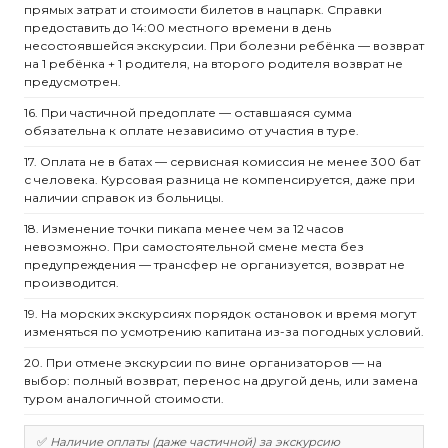
прямых затрат и стоимости билетов в нацпарк. Справки
предоставить до 14:00 местного времени в день
несостоявшейся экскурсии. При болезни ребёнка — возврат
на 1 ребёнка + 1 родителя, на второго родителя возврат не
предусмотрен.
16. При частичной предоплате — оставшаяся сумма
обязательна к оплате независимо от участия в туре.
17. Оплата не в батах — сервисная комиссия не менее 300 бат
с человека. Курсовая разница не компенсируется, даже при
наличии справок из больницы.
18. Изменение точки пикапа менее чем за 12 часов
невозможно. При самостоятельной смене места без
предупреждения — трансфер не организуется, возврат не
производится.
19. На морских экскурсиях порядок остановок и время могут
изменяться по усмотрению капитана из-за погодных условий.
20. При отмене экскурсии по вине организаторов — на
выбор: полный возврат, перенос на другой день, или замена
туром аналогичной стоимости.
✅
Наличие оплаты (даже частичной) за экскурсию