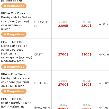
ранний выезд
📖 Подробнее
PP2 — Пхи Пхи +
Бамбу + Майя Бэй на
спидботе (рус. гид)
ПН, СР, ПТ,
3000฿
2900฿
4–10 ле
самый ранний
2300฿
2200฿
ВС
выезд
📖 Подробнее
PP3 — Пхи Пхи +
Майя Бэй + Рача +
Закат у острова
Майтон на
2700฿
2300฿
СР, ПТ
4–10 ле
катамаране (рус. гид)
НОВИНКА 2026!
📖 Подробнее
PP4 — Пхи Пхи +
Бамбу + Майя Бэй на
3800฿
2800฿
спидботе (рус. гид)
ВТ, ЧТ, СБ
4–11 ле
2700฿
2300฿
обычный выезд
📖 Подробнее
PP5 — Пхи Пхи +
Кхай + Бамбу + Майя
3300฿
2800฿
Бэй + Майтон на
Ежедневно
4–11 ле