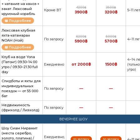
+ катание на каноэ +
4200฿
3500฿
закат. Люксовый
Кроме ВТ
5–11 ле
3900฿
3200฿
круизный корабль
📖 Подробнее
Люксовая клубная
яхта-катамаран
6200฿
6000฿
По запросу
4–11 ле
NOAH (Ной)
5900฿
5700฿
📖 Подробнее
Клуб на воде Yona
4–14 л
(Патонг) 09:30–14:00
от 2000฿
1500฿
Ежедневно
(только
утро / 09:30–21:30 full
утро)
day
Спидботы и яхты для
индивидуальных
—
—
По запросу
поездок — от 55 000
бат
Недвижимость
—
—
По запросу
(Фрихолд / Лизхолд)
ВЕЧЕРНЕЕ ШОУ
Шоу Сиам Нирамит
(места серебро,
Ежедневно,
золото, платина) /
по запросу
по запросу
4–11 ле