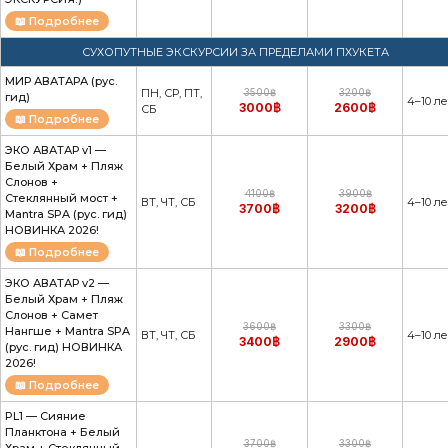
📖 Подробнее
СУХОПУТНЫЕ ЭКСКУРСИИ ЗА ПРЕДЕЛАМИ ПХУКЕТА
МИР АВАТАРА (рус.
ПН, СР, ПТ,
3500฿
3200฿
гид)
4–10 ле
3000฿
2600฿
СБ
📖 Подробнее
ЭКО АВАТАР v1 —
Белый Храм + Пляж
Слонов +
4100฿
3900฿
Стеклянный мост +
ВТ, ЧТ, СБ
4–10 ле
3700฿
3200฿
Mantra SPA (рус. гид)
НОВИНКА 2026!
📖 Подробнее
ЭКО АВАТАР v2 —
Белый Храм + Пляж
Слонов + Самет
3600฿
3300฿
Нангше + Mantra SPA
ВТ, ЧТ, СБ
4–10 ле
3400฿
2900฿
(рус. гид) НОВИНКА
2026!
📖 Подробнее
PL1 — Сияние
Планктона + Белый
3700฿
3300฿