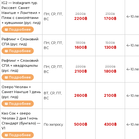
IG2 — Instagram тур.
Рассвет. Самет
Нангше + Лонгтеил +
ПН, СР, ПТ,
2600฿
2100฿
4–10 ле
Пляж с самолётами
2200฿
1700฿
ВС
+ кувшинки (рус. гид)
📖 Подробнее
Рафтинг + Слоновий
ПН, СР, ПТ,
1800฿
1500฿
СПА (рус. гид)
4–10 ле
1600฿
1300฿
ВС
📖 Подробнее
Рафтинг + Слоновий
СПА + квадроциклы
ПН, СР, ПТ,
2300฿
2000฿
4–10 ле
(рус. гид)
2100฿
1800฿
ВС
📖 Подробнее
Озеро Чеолан +
Самет Нангше 1 день
ВТ, СР, ПТ,
2600฿
2100฿
4–10 ле
(рус. гид)
ВС
📖 Подробнее
Као Сок + озеро
Чеолан 2 дня 1 ночь
Стандарт (бунгало) —
5000฿
4300฿
По запросу
4–10 ле
V1
📖 Подробнее