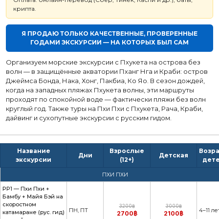
крипта.
Я ПРОДАЮ ТОЛЬКО КАЧЕСТВЕННЫЕ, ПРОВЕРЕННЫЕ
ГОДАМИ ЭКСКУРСИИ — НА КОТОРЫХ БЫЛ САМ
Организуем морские экскурсии с Пхукета на острова без
волн — в защищённые акватории Пханг Нга и Краби: остров
Джеймса Бонда, Нака, Хонг, Пакбиа, Ко Яо. В сезон дождей,
когда на западных пляжах Пхукета волны, эти маршруты
проходят по спокойной воде — фактически пляжи без волн
круглый год. Также туры на Пхи Пхи с Пхукета, Рача, Краби,
дайвинг и сухопутные экскурсии с русским гидом.
Название
Взрослые
Возр
Дни
Детская
экскурсии
(12+)
дет
ПХИ ПХИ
PP1 — Пхи Пхи +
Бамбу + Майя Бэй на
скоростном
3200฿
3000฿
ПН, ПТ
4–11 ле
катамаране (рус. гид)
2700฿
2100฿