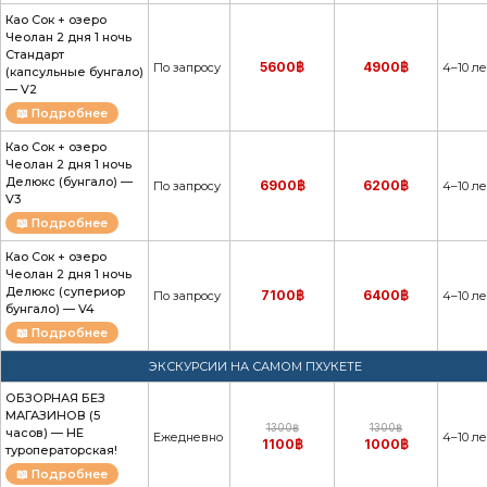
Као Сок + озеро
Чеолан 2 дня 1 ночь
Стандарт
5600฿
4900฿
По запросу
4–10 ле
(капсульные бунгало)
— V2
📖 Подробнее
Као Сок + озеро
Чеолан 2 дня 1 ночь
Делюкс (бунгало) —
6900฿
6200฿
По запросу
4–10 ле
V3
📖 Подробнее
Као Сок + озеро
Чеолан 2 дня 1 ночь
Делюкс (супериор
7100฿
6400฿
По запросу
4–10 ле
бунгало) — V4
📖 Подробнее
ЭКСКУРСИИ НА САМОМ ПХУКЕТЕ
ОБЗОРНАЯ БЕЗ
МАГАЗИНОВ (5
1300฿
1300฿
часов) — НЕ
Ежедневно
4–10 ле
1100฿
1000฿
туроператорская!
📖 Подробнее