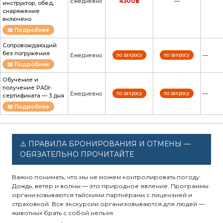
4300฿
Ежедневно
—
инструктор, обед,
снаряжение
включено
📖 Подробнее
Сопровождающий
без погружения
Ежедневно
по запросу
по запросу
—
📖 Подробнее
Обучение и
получение PADI-
Ежедневно
по запросу
по запросу
—
сертификата — 3 дня
📖 Подробнее
⚠️ ПРАВИЛА БРОНИРОВАНИЯ И ОТМЕНЫ —
ОБЯЗАТЕЛЬНО ПРОЧИТАЙТЕ
Важно понимать, что мы не можем контролировать погоду.
Дождь, ветер и волны — это природное явление. Программы
организовываются тайскими партнёрами с лицензией и
страховкой. Все экскурсии организовываются для людей —
животных брать с собой нельзя.