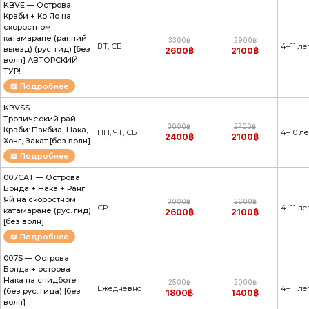
KBVE — Острова
Краби + Ко Яо на
скоростном
катамаране (ранний
3300฿
2900฿
ВТ, СБ
4–11 ле
выезд) (рус. гид) [без
2600฿
2100฿
волн] АВТОРСКИЙ
ТУР!
📖 Подробнее
KBVSS —
Тропический рай
3000฿
2700฿
Краби: Пакбиа, Нака,
ПН, ЧТ, СБ
4–10 ле
2400฿
2100฿
Хонг, Закат [без волн]
📖 Подробнее
007CAT — Острова
Бонда + Нака + Ранг
Яй на скоростном
3000฿
2600฿
СР
4–11 ле
катамаране (рус. гид)
2600฿
2100฿
[без волн]
📖 Подробнее
007S — Острова
Бонда + острова
Нака на спидботе
2500฿
2000฿
Ежедневно
4–11 ле
(без рус. гида) [без
1800฿
1400฿
волн]