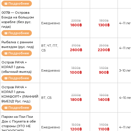
📖 Подробнее
007B — Острова
Бонда на большом
2300฿
1800฿
корабле (без рус.
Ежедневно
4–11 ле
1600฿
1300฿
гида)
📖 Подробнее
Рыбалка с ранним
ВТ, ЧТ, ПТ,
3100฿
2500฿
выездом (рус. гид)
4–11 ле
2600฿
2200฿
СБ
📖 Подробнее
Остров РАЧА +
КОРАЛ 1 день
1800฿
1400฿
Ежедневно
3–10 ле
(обычный выезд)
1000฿
900฿
📖 Подробнее
Остров РАЧА +
КОРАЛ 1 день
2300฿
1900฿
КОМФОРТ+ (РАННИЙ
ВТ, СБ
4–10 ле
1800฿
1400฿
ВЫЕЗД! Рус. гид.)
📖 Подробнее
Паром на Пхи Пхи
Дон с Пхукета в обе
1500฿
1400฿
стороны (ЭТО НЕ
Ежедневно
4–11 ле
1200฿
1100฿
ЭКСКУРСИЯ!)